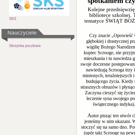
spotkaniem czy
Kolejne przedsięwzi
bibliotece szkolnej.
SKS
tematyce ŚWIĄT BOŻE
Nauczyciele
Czy znacie „Opowieść w
głębokiej i drastycznej 
Skrzynka pocztowa
wigilię Bożego Narodzeni
kupiec Scrooge, nie przyj
mieszkania i tu nawiedza 
swoje doczesne postępowanie
nawiedzają Scrooga trzy i
minionych, teraźniejszych 
budującego życia. Kiedy 
strasznych obrazów i płynące
Zaczyna cieszyć się życie
leczenie syna swojego p
świątecznego indyka)
A
utor pisząc ten utwór 
jesteśmy w nim ukazani. W
stoczyć się na samo dno. Po
(upór taki Scrooge na pewn