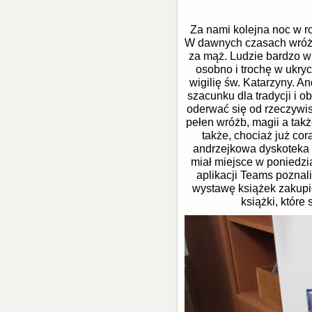
Za nami kolejna noc w ro
W dawnych czasach wróżby
za mąż. Ludzie bardzo wi
osobno i trochę w ukryc
wigilię św. Katarzyny. A
szacunku dla tradycji i
oderwać się od rzeczywist
pełen wróżb, magii a tak
także, chociaż już cor
andrzejkowa dyskoteka 
miał miejsce w poniedzia
aplikacji Teams poznal
wystawę książek zakupi
książki, które 