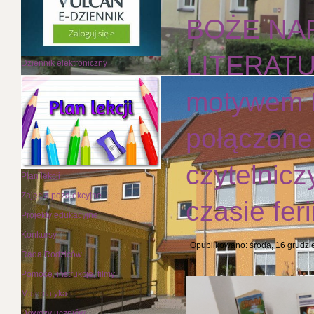
BOŻE NA
LITERATU
Dziennik elektroniczny
motywem 
połączone
czytelnic
Plan lekcji
Zajęcia pozalekcyjne
czasie feri
Projekty edukacyjne
Konkursy
Opublikowano: środa, 16 grudzi
Rada Rodziców
Pomoce, instrukcje, filmy
Matematyka
Dowozy uczniów