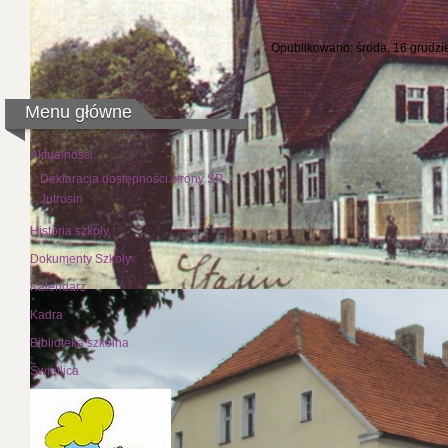
Opublikowano: środa, 16 grudzi
Menu główne
Aktualności
Deklaracja dostępności strony SP
Jutrosin
Historia szkoły
Dokumenty Szkoły
Kalendarz
Kadra
Biblioteka szkolna
Świetlica