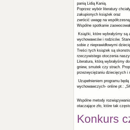
panią Lidią Kanią.
Poprzez wybór literatury chci
zakupionych książek oraz
zwrócić uwagę na współczesną
Wspólne spotkanie zaowocował
Książki, które wybrałyśmy są a
wychowawców i rodziców. Stano
sobie z nieprawidłowymi dziec
Treści tych książek są skonstr
rzeczywistego otoczenia naszyc
Literatura, którą wybrałyśmy d
gniew, smutek czy strach. Pr
przezwyciężaniu dziecięcych i
Uzupełnieniem programu będą za
wychowawczych- online pt.: „Sł
Wspólne metody rozwiązywania
otaczające zło, które tak częst
Konkurs cz