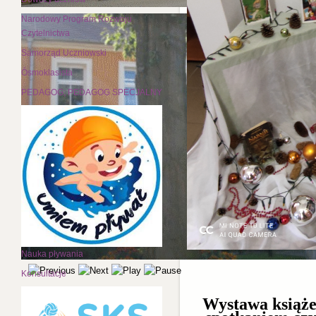
Narodowy Program Rozwoju
Czytelnictwa
Samorząd Uczniowski
Ósmoklasista
PEDAGOG; PEDAGOG SPECJALNY
Nauka pływania
Konsultacje
Wystawa książe