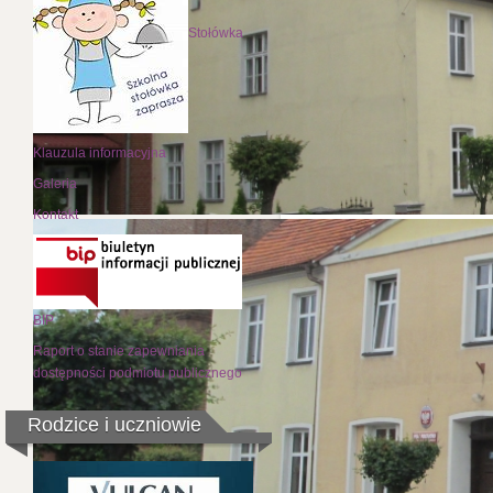
Stołówka
Klauzula informacyjna
Galeria
Kontakt
Wszysc
Uczniowie Szkoły Podst
ogłoszonym konkursie 
chociaż nie widzimy s
BIP
Raport o stanie zapewniania
Bardzo dzi
dostępności podmiotu publicznego
Rodzice i uczniowie