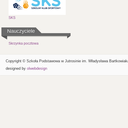
SKS
Nauczyciele
Skrzynka pocztowa
Copyright © Szkoła Podstawowa w Jutrosinie im. Władysława Bartkowiak
designed by
olwebdesign