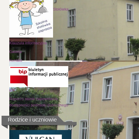
Stołówka
Klauzula informacyjna
Galeria
Kontakt
BIP
Raport o stanie zapewniania
dostępności podmiotu publicznego
Rodzice i uczniowie