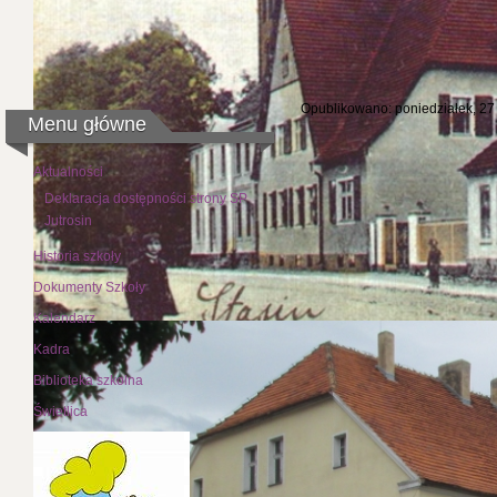
Światowy 
Opublikowano: poniedziałek, 27
Menu główne
W tym roku obchodziliśmy po
Aktualności
utrwalenia jej. Dzieci klas mł
Deklaracja dostępności strony SP
przechodniów na terenie miast
Jutrosin
dorosłych, które bardzo dobrze
Historia szkoły
Dokumenty Szkoły
Kalendarz
Kadra
Biblioteka szkolna
Świetlica