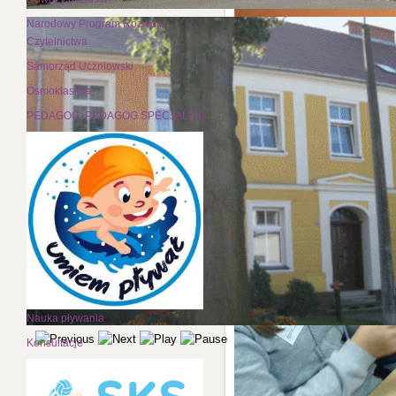
Narodowy Program Rozwoju
Czytelnictwa
Samorząd Uczniowski
Ósmoklasista
PEDAGOG; PEDAGOG SPECJALNY
Nauka pływania
Konsultacje