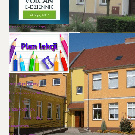
Dziennik elektroniczny
Plan lekcji
Zajęcia pozalekcyjne
Projekty edukacyjne
Konkursy
Rada Rodziców
Pomoce, instrukcje, filmy
Matematyka
Dowozy uczniów