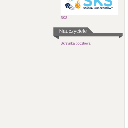
SKS
Nauczyciele
Skrzynka pocztowa