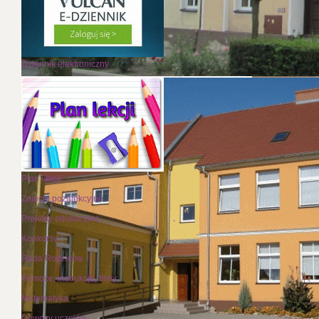
Dziennik elektroniczny
Plan lekcji
Zajęcia pozalekcyjne
Projekty edukacyjne
Konkursy
Rada Rodziców
Pomoce, instrukcje, filmy
Matematyka
Dowozy uczniów