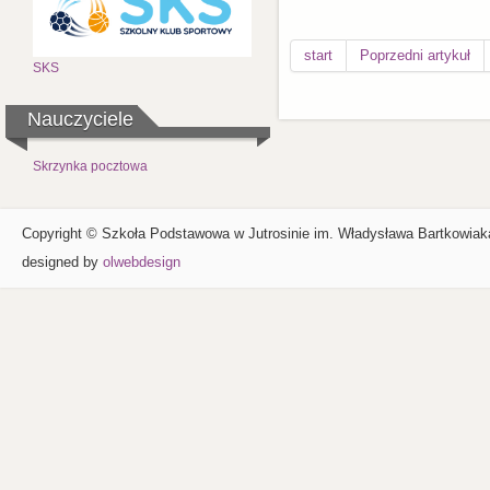
start
Poprzedni artykuł
SKS
Nauczyciele
Skrzynka pocztowa
Copyright © Szkoła Podstawowa w Jutrosinie im. Władysława Bartkowiak
designed by
olwebdesign